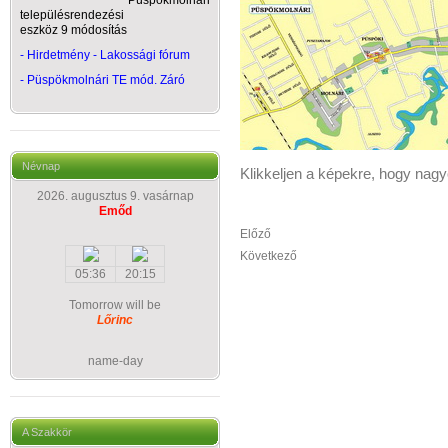
Püspökmolnári
településrendezési
eszköz 9 módosítás
- Hirdetmény - Lakossági fórum
-
Püspökmolnári TE mód. Záró
Névnap
Klikkeljen a képekre, hogy nag
2026. augusztus 9. vasárnap
Emőd
Előző
Következő
05:36
20:15
Tomorrow will be
Lőrinc
name-day
A Szakkör