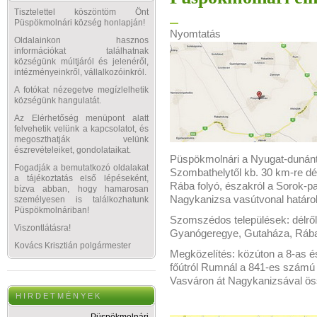
Tisztelettel köszöntöm Önt
Püspökmolnári község honlapján!
Nyomtatás
Oldalainkon hasznos
információkat találhatnak
községünk múltjáról és jelenéről,
intézményeinkről, vállalkozóinkról.
A fotókat nézegetve megízlelhetik
községünk hangulatát.
Az Elérhetőség menüpont alatt
felvehetik velünk a kapcsolatot, és
megoszthatják velünk
észrevételeiket, gondolataikat.
Püspökmolnári a Nyugat-dunánt
Fogadják a bemutatkozó oldalakat
Szombathelytől kb. 30 km-re dél
a tájékoztatás első lépéseként,
Rába folyó, északról a Sorok-p
bízva abban, hogy hamarosan
Nagykanizsa vasútvonal határol
személyesen is találkozhatunk
Püspökmolnáriban!
Szomszédos települések: délről
Viszontlátásra!
Gyanógeregye, Gutaháza, Rábat
Kovács Krisztián polgármester
Megközelítés: közúton a 8-as és
főútról Rumnál a 841-es számú
Vasváron át Nagykanizsával ös
H I R D E T M É N Y E K