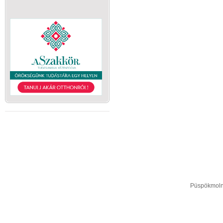
Püspökmolná