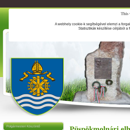
This 
A webhely cookie-k segítségével elemzi a forga
Statisztikák készítése céljából a
Polgármesteri Köszöntő
Püspökmolnári elh