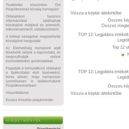
Tisztelettel köszöntöm Önt
Püspökmolnári község honlapján!
Vissza a képtár áttekintőbe
Oldalainkon hasznos
Összes kép
információkat találhatnak
Összes megtek
községünk múltjáról és jelenéről,
intézményeinkről, vállalkozóinkról.
TOP 12:
Legjobbra értékelt
A fotókat nézegetve megízlelhetik
Legtö
községünk hangulatát.
Top 12 u
Az Elérhetőség menüpont alatt
felvehetik velünk a kapcsolatot, és
N
megoszthatják velünk
észrevételeiket, gondolataikat.
Fogadják a bemutatkozó oldalakat
TOP 12:
Legjobbra értékelt
a tájékoztatás első lépéseként,
Legtö
bízva abban, hogy hamarosan
személyesen is találkozhatunk
Összes kép
Püspökmolnáriban!
Vissza a képtár áttekintőbe
Viszontlátásra!
Kovács Krisztián polgármester
H I R D E T M É N Y E K