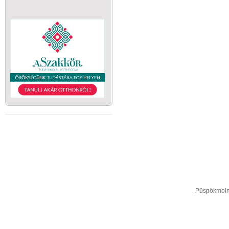
Püspökmolná