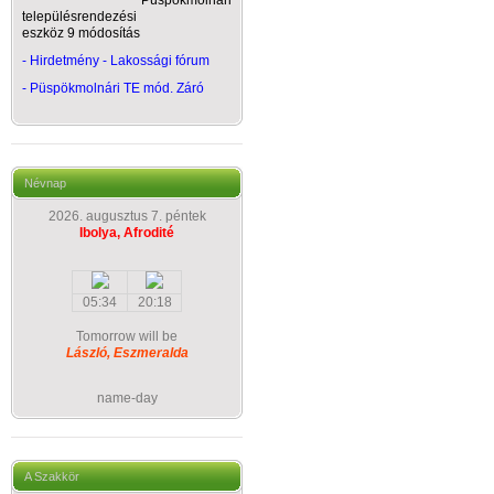
Püspökmolnári
településrendezési
eszköz 9 módosítás
- Hirdetmény - Lakossági fórum
-
Püspökmolnári TE mód. Záró
Névnap
2026. augusztus 7. péntek
Ibolya, Afrodité
05:34
20:18
Tomorrow will be
László, Eszmeralda
name-day
A Szakkör