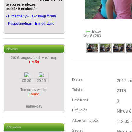
Püspökmolnári
településrendezési
eszköz 9 módosítás
- Hirdetmény - Lakossági fórum
-
Püspökmolnári TE mód. Záró
Előző
Kép 6 / 283
Névnap
2026. augusztus 9. vasárnap
Emőd
Dátum
2017. a
05:36
20:15
Tomorrow will be
Találat
2118
Lőrinc
Letöltések
0
name-day
Értékelés
Nincs é
A kép fájlmérete
112.95 
A Szakkör
Szerző
Nincs a