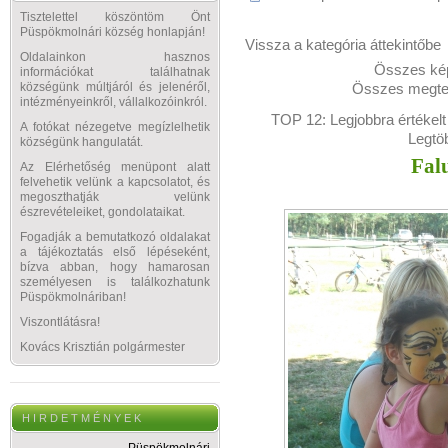
Tisztelettel köszöntöm Önt
Püspökmolnári község honlapján!
Vissza a kategória áttekintőbe
Oldalainkon hasznos
Összes kép
információkat találhatnak
Összes megtek
községünk múltjáról és jelenéről,
intézményeinkről, vállalkozóinkról.
TOP 12:
Legjobbra értékelt
A fotókat nézegetve megízlelhetik
Legtö
községünk hangulatát.
Fal
Az Elérhetőség menüpont alatt
felvehetik velünk a kapcsolatot, és
megoszthatják velünk
észrevételeiket, gondolataikat.
Fogadják a bemutatkozó oldalakat
a tájékoztatás első lépéseként,
bízva abban, hogy hamarosan
személyesen is találkozhatunk
Püspökmolnáriban!
Viszontlátásra!
Kovács Krisztián polgármester
H I R D E T M É N Y E K