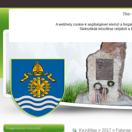
This 
A webhely cookie-k segítségével elemzi a forga
Statisztikák készítése céljából a
Polgármesteri Köszöntő
Kezdőlap
»
2017
»
Falunap