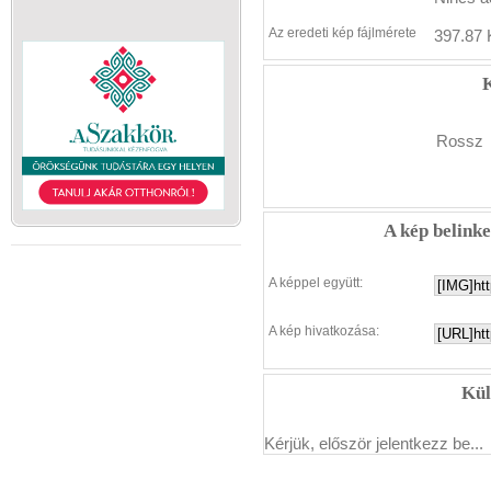
Az eredeti kép fájlmérete
397.87 
K
Rossz
A kép belink
A képpel együtt:
A kép hivatkozása:
Kül
Kérjük, először jelentkezz be...