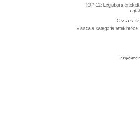
TOP 12:
Legjobbra értékelt
Legtö
Összes kép
Vissza a kategória áttekintőbe
Püspökmolná